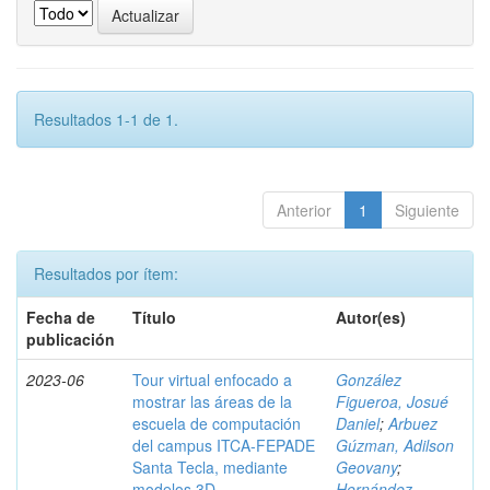
Resultados 1-1 de 1.
Anterior
1
Siguiente
Resultados por ítem:
Fecha de
Título
Autor(es)
publicación
2023-06
Tour virtual enfocado a
González
mostrar las áreas de la
Figueroa, Josué
escuela de computación
Daniel
;
Arbuez
del campus ITCA-FEPADE
Gúzman, Adilson
Santa Tecla, mediante
Geovany
;
modelos 3D
Hernández