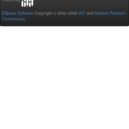
DSpace Software
Copyright © 2002-2008
MIT
and
Hewlett-Packard
-
Comentarios