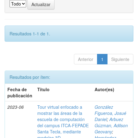
Resultados 1-1 de 1.
Anterior
1
Siguiente
Resultados por ítem:
Fecha de
Título
Autor(es)
publicación
2023-06
Tour virtual enfocado a
González
mostrar las áreas de la
Figueroa, Josué
escuela de computación
Daniel
;
Arbuez
del campus ITCA-FEPADE
Gúzman, Adilson
Santa Tecla, mediante
Geovany
;
modelos 3D
Hernández