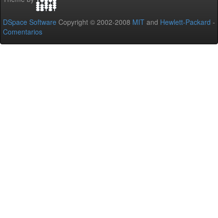
DSpace Software
Copyright © 2002-2008
MIT
and
Hewlett-Packard
-
Comentarios