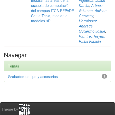
mostrar las áreas de la
Figueroa, Josué
escuela de computación
Daniel
;
Arbuez
del campus ITCA-FEPADE
Gúzman, Adilson
Santa Tecla, mediante
Geovany
;
modelos 3D
Hernández
Andrade,
Guillermo Josué
;
Ramírez Reyes,
Raisa Fabiola
Navegar
Temas
Grabados-equipo y accesorios
1
Theme by