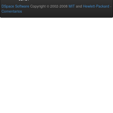
DSpace Software
Copyright © 2002-2008
MIT
and
Hewlett-Packard
-
Comentarios