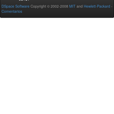
DSpace Software
Copyright © 2002-2008
MIT
and
Hewlett-Packard
-
Comentarios