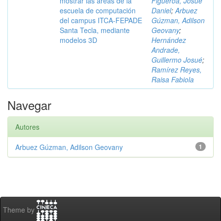
mostrar las áreas de la
Figueroa, Josué
escuela de computación
Daniel
;
Arbuez
del campus ITCA-FEPADE
Gúzman, Adilson
Santa Tecla, mediante
Geovany
;
modelos 3D
Hernández
Andrade,
Guillermo Josué
;
Ramírez Reyes,
Raisa Fabiola
Navegar
Autores
Arbuez Gúzman, Adilson Geovany
1
Theme by