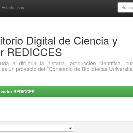
Estadísticas
torio Digital de Ciencia y
dor REDICCES
a difundir la historia, producción científica, cult
o es un proyecto del "Consorcio de Bibliotecas Universita
Salvador REDICCES