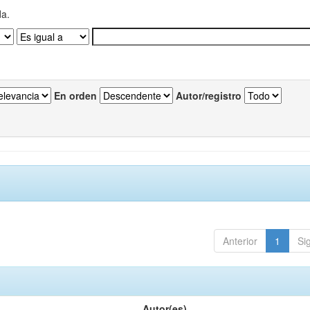
da.
En orden
Autor/registro
Anterior
1
Si
Autor(es)