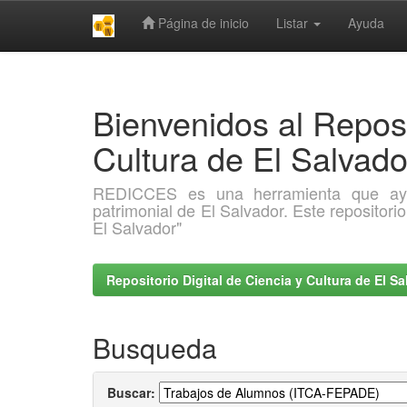
Página de inicio
Listar
Ayuda
Skip
navigation
Bienvenidos al Reposi
Cultura de El Salva
REDICCES es una herramienta que ayuda 
patrimonial de El Salvador. Este repositori
El Salvador"
Repositorio Digital de Ciencia y Cultura de El 
Busqueda
Buscar: