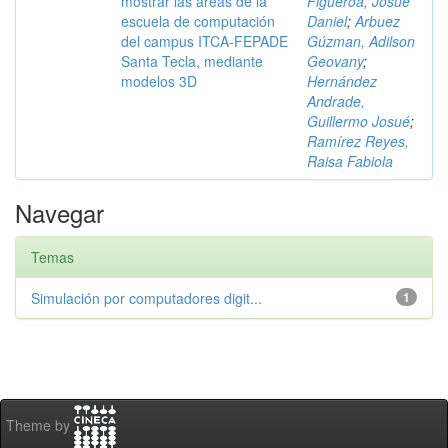
mostrar las áreas de la
Figueroa, Josué
escuela de computación
Daniel
;
Arbuez
del campus ITCA-FEPADE
Gúzman, Adilson
Santa Tecla, mediante
Geovany
;
modelos 3D
Hernández
Andrade,
Guillermo Josué
;
Ramírez Reyes,
Raisa Fabiola
Navegar
Temas
Simulación por computadores digit...
1
Theme by