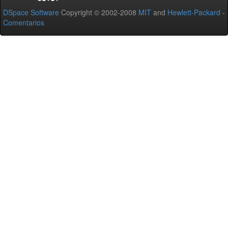
DSpace Software
Copyright © 2002-2008
MIT
and
Hewlett-Packard
-
Comentarios