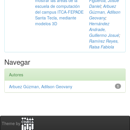
mostrar las áreas de la
Figueroa, Josué
escuela de computación
Daniel
;
Arbuez
del campus ITCA-FEPADE
Gúzman, Adilson
Santa Tecla, mediante
Geovany
;
modelos 3D
Hernández
Andrade,
Guillermo Josué
;
Ramírez Reyes,
Raisa Fabiola
Navegar
Autores
Arbuez Gúzman, Adilson Geovany
1
Theme by