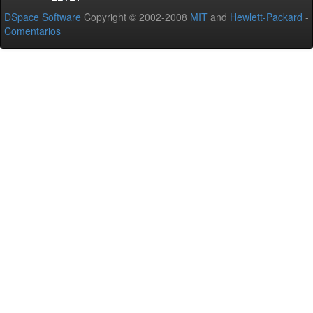
DSpace Software
Copyright © 2002-2008
MIT
and
Hewlett-Packard
-
Comentarios