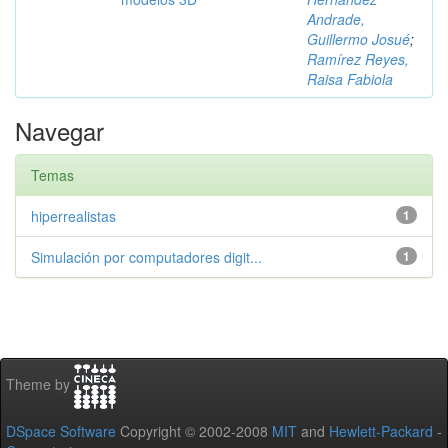
Andrade,
Guillermo Josué
;
Ramírez Reyes,
Raisa Fabiola
Navegar
Temas
hiperrealistas
1
Simulación por computadores digit...
1
Theme by
DSpace Software
Copyright © 2002-2008
MIT
and
Hewlett-Packard
-