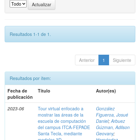
Resultados 1-1 de 1.
Anterior
1
Siguiente
Resultados por ítem:
Fecha de
Título
Autor(es)
publicación
2023-06
Tour virtual enfocado a
González
mostrar las áreas de la
Figueroa, Josué
escuela de computación
Daniel
;
Arbuez
del campus ITCA-FEPADE
Gúzman, Adilson
Santa Tecla, mediante
Geovany
;
modelos 3D
Hernández