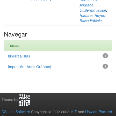
Andrade,
Guillermo Josué
;
Ramírez Reyes,
Raisa Fabiola
Navegar
Temas
hiperrealistas
1
Impresión (Artes Gráficas)
1
Theme by
DSpace Software
Copyright © 2002-2008
MIT
and
Hewlett-Packard
-