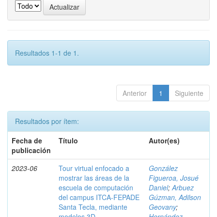
Resultados 1-1 de 1.
Anterior
1
Siguiente
Resultados por ítem:
Fecha de
Título
Autor(es)
publicación
2023-06
Tour virtual enfocado a
González
mostrar las áreas de la
Figueroa, Josué
escuela de computación
Daniel
;
Arbuez
del campus ITCA-FEPADE
Gúzman, Adilson
Santa Tecla, mediante
Geovany
;
modelos 3D
Hernández