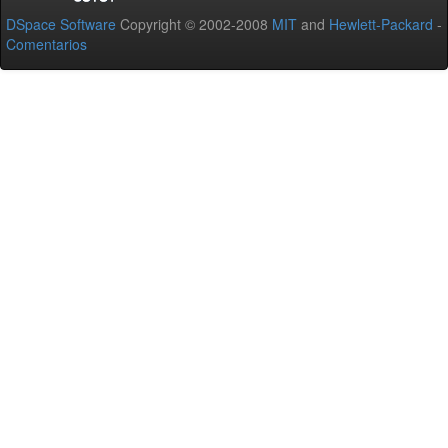
DSpace Software
Copyright © 2002-2008
MIT
and
Hewlett-Packard
-
Comentarios