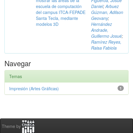
mostrar las áreas de la
Figueroa, Josué
escuela de computación
Daniel
;
Arbuez
del campus ITCA-FEPADE
Gúzman, Adilson
Santa Tecla, mediante
Geovany
;
modelos 3D
Hernández
Andrade,
Guillermo Josué
;
Ramírez Reyes,
Raisa Fabiola
Navegar
Temas
Impresión (Artes Gráficas)
1
Theme by