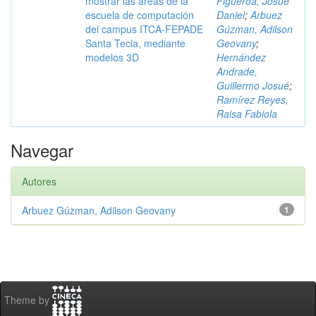
mostrar las áreas de la
Figueroa, Josué
escuela de computación
Daniel
;
Arbuez
del campus ITCA-FEPADE
Gúzman, Adilson
Santa Tecla, mediante
Geovany
;
modelos 3D
Hernández
Andrade,
Guillermo Josué
;
Ramírez Reyes,
Raisa Fabiola
Navegar
Autores
Arbuez Gúzman, Adilson Geovany
1
Theme by