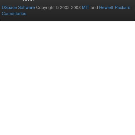
DSpace Software
Copyright © 2002-2008
MIT
and
Hewlett-Packard
-
Comentarios