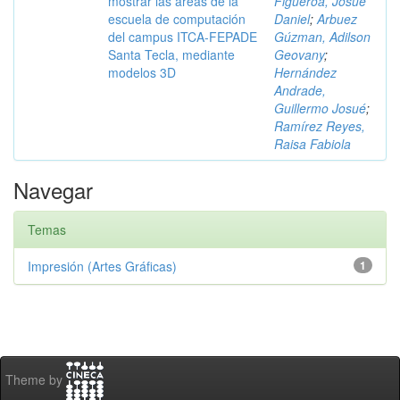
mostrar las áreas de la
Figueroa, Josué
escuela de computación
Daniel
;
Arbuez
del campus ITCA-FEPADE
Gúzman, Adilson
Santa Tecla, mediante
Geovany
;
modelos 3D
Hernández
Andrade,
Guillermo Josué
;
Ramírez Reyes,
Raisa Fabiola
Navegar
Temas
Impresión (Artes Gráficas)
1
Theme by