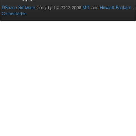
DSpace Software
Copyright © 2002-2008
MIT
and
Hewlett-Packard
-
Comentarios