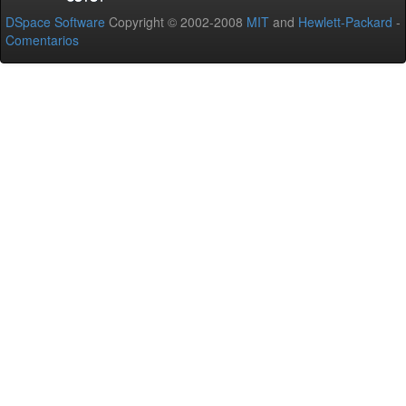
DSpace Software
Copyright © 2002-2008
MIT
and
Hewlett-Packard
-
Comentarios