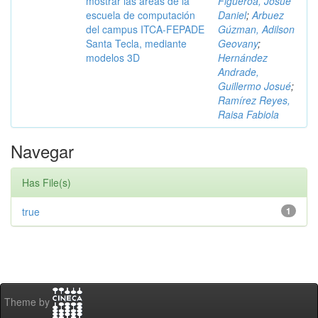
mostrar las áreas de la
Figueroa, Josué
escuela de computación
Daniel
;
Arbuez
del campus ITCA-FEPADE
Gúzman, Adilson
Santa Tecla, mediante
Geovany
;
modelos 3D
Hernández
Andrade,
Guillermo Josué
;
Ramírez Reyes,
Raisa Fabiola
Navegar
Has File(s)
true
1
Theme by