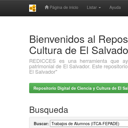
Página de inicio
Listar
Ayuda
Skip
navigation
Bienvenidos al Reposi
Cultura de El Salva
REDICCES es una herramienta que ayuda 
patrimonial de El Salvador. Este repositori
El Salvador"
Repositorio Digital de Ciencia y Cultura de El 
Busqueda
Buscar: