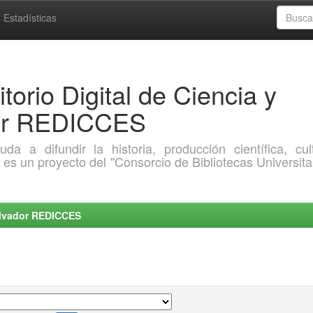
Estadísticas
torio Digital de Ciencia y
dor REDICCES
a difundir la historia, producción científica, cult
o es un proyecto del "Consorcio de Bibliotecas Universita
Salvador REDICCES