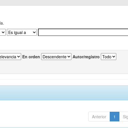
da.
En orden
Autor/registro
Anterior
1
Si