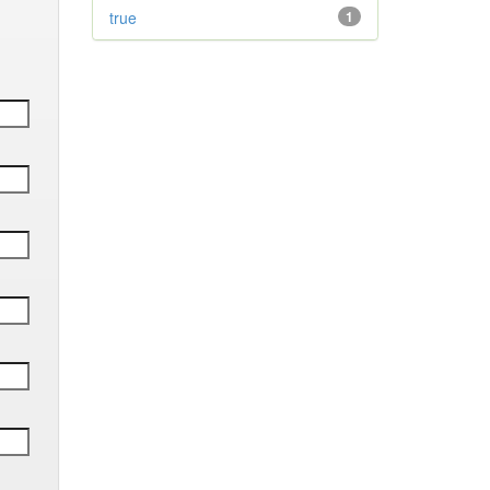
true
1