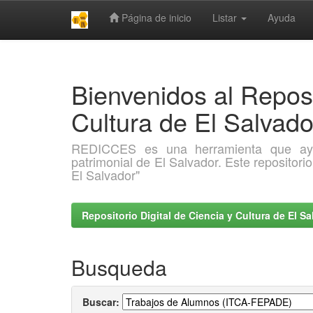
Página de inicio
Listar
Ayuda
Skip
navigation
Bienvenidos al Reposi
Cultura de El Salva
REDICCES es una herramienta que ayuda 
patrimonial de El Salvador. Este repositori
El Salvador"
Repositorio Digital de Ciencia y Cultura de El 
Busqueda
Buscar: