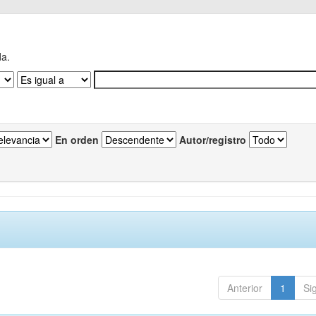
da.
En orden
Autor/registro
Anterior
1
Si