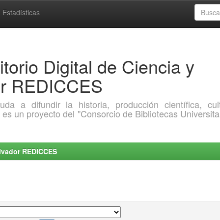
Estadísticas
torio Digital de Ciencia y
dor REDICCES
a difundir la historia, producción científica, cult
o es un proyecto del "Consorcio de Bibliotecas Universita
Salvador REDICCES