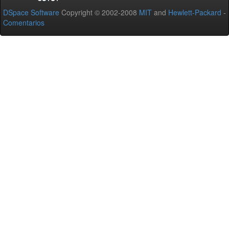
DSpace Software
Copyright © 2002-2008
MIT
and
Hewlett-Packard
-
Comentarios