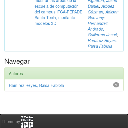
mostrar las áreas de la
Figueroa, Josué
escuela de computación
Daniel
;
Arbuez
del campus ITCA-FEPADE
Gúzman, Adilson
Santa Tecla, mediante
Geovany
;
modelos 3D
Hernández
Andrade,
Guillermo Josué
;
Ramírez Reyes,
Raisa Fabiola
Navegar
Autores
Ramírez Reyes, Raisa Fabiola
1
Theme by