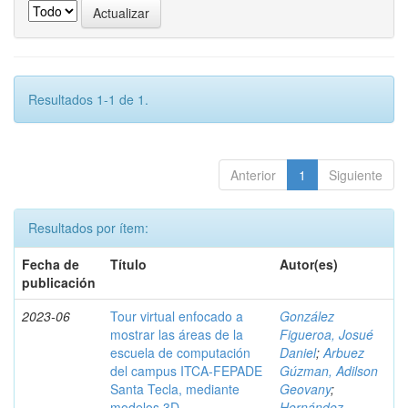
Resultados 1-1 de 1.
Anterior
1
Siguiente
Resultados por ítem:
Fecha de
Título
Autor(es)
publicación
2023-06
Tour virtual enfocado a
González
mostrar las áreas de la
Figueroa, Josué
escuela de computación
Daniel
;
Arbuez
del campus ITCA-FEPADE
Gúzman, Adilson
Santa Tecla, mediante
Geovany
;
modelos 3D
Hernández