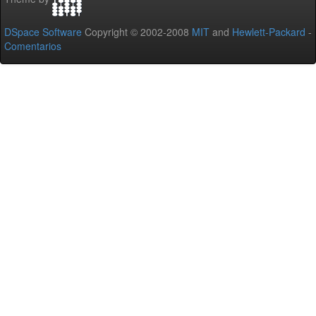
DSpace Software
Copyright © 2002-2008
MIT
and
Hewlett-Packard
-
Comentarios