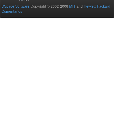
DSpace Software
Copyright © 2002-2008
MIT
and
Hewlett-Packard
-
Comentarios