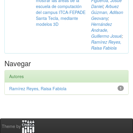
mostrar las áreas de la
Figueroa, Josué
escuela de computación
Daniel
;
Arbuez
del campus ITCA-FEPADE
Gúzman, Adilson
Santa Tecla, mediante
Geovany
;
modelos 3D
Hernández
Andrade,
Guillermo Josué
;
Ramírez Reyes,
Raisa Fabiola
Navegar
Autores
Ramírez Reyes, Raisa Fabiola
1
Theme by