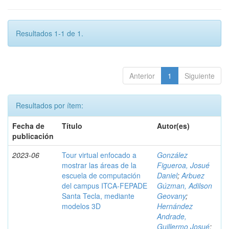
Resultados 1-1 de 1.
Anterior
1
Siguiente
Resultados por ítem:
Fecha de
Título
Autor(es)
publicación
2023-06
Tour virtual enfocado a
González
mostrar las áreas de la
Figueroa, Josué
escuela de computación
Daniel
;
Arbuez
del campus ITCA-FEPADE
Gúzman, Adilson
Santa Tecla, mediante
Geovany
;
modelos 3D
Hernández
Andrade,
Guillermo Josué
;