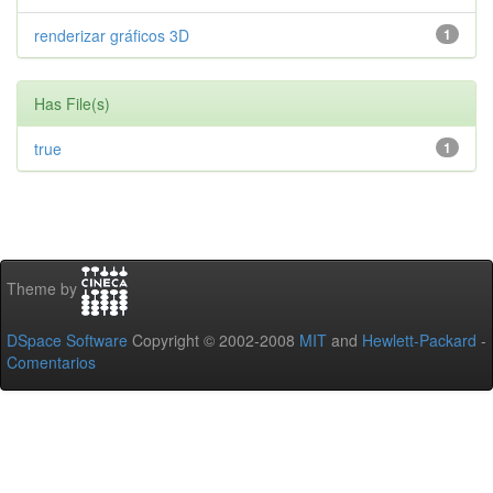
renderizar gráficos 3D
1
Has File(s)
true
1
Theme by
DSpace Software
Copyright © 2002-2008
MIT
and
Hewlett-Packard
-
Comentarios