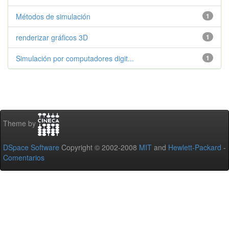
Métodos de simulación
1
renderizar gráficos 3D
1
Simulación por computadores digit...
1
Theme by
DSpace Software
Copyright © 2002-2008
MIT
and
Hewlett-Packard
-
Comentarios