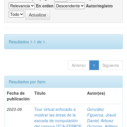
En orden
Autor/registro
Resultados 1-1 de 1.
Anterior
1
Siguiente
Resultados por ítem:
Fecha de
Título
Autor(es)
publicación
2023-06
Tour virtual enfocado a
González
mostrar las áreas de la
Figueroa, Josué
escuela de computación
Daniel
;
Arbuez
del campus ITCA-FEPADE
Gúzman, Adilson