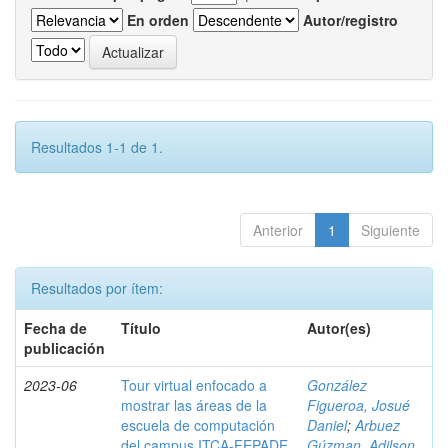
En orden
Autor/registro
Resultados 1-1 de 1.
Anterior
1
Siguiente
Resultados por ítem:
Fecha de
Título
Autor(es)
publicación
2023-06
Tour virtual enfocado a
González
mostrar las áreas de la
Figueroa, Josué
escuela de computación
Daniel
;
Arbuez
del campus ITCA-FEPADE
Gúzman, Adilson