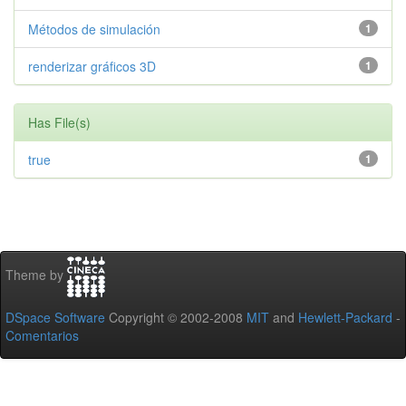
Métodos de simulación
1
renderizar gráficos 3D
1
Has File(s)
true
1
Theme by
DSpace Software
Copyright © 2002-2008
MIT
and
Hewlett-Packard
-
Comentarios