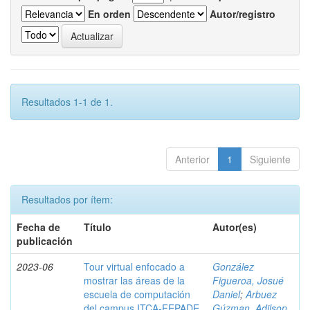
En orden
Autor/registro
Resultados 1-1 de 1.
Anterior
1
Siguiente
Resultados por ítem:
Fecha de
Título
Autor(es)
publicación
2023-06
Tour virtual enfocado a
González
mostrar las áreas de la
Figueroa, Josué
escuela de computación
Daniel
;
Arbuez
del campus ITCA-FEPADE
Gúzman, Adilson