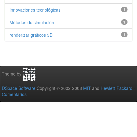
Innovaciones tecnológicas
1
Métodos de simulación
1
renderizar gráficos 3D
1
Theme by
DSpace Software
Copyright © 2002-2008
MIT
and
Hewlett-Packard
-
Comentarios