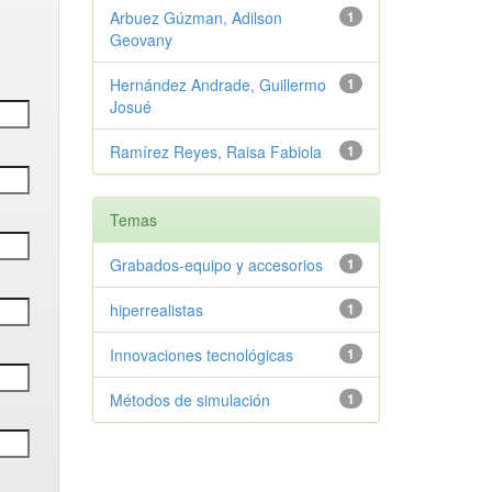
Arbuez Gúzman, Adilson
1
Geovany
Hernández Andrade, Guillermo
1
Josué
Ramírez Reyes, Raisa Fabiola
1
Temas
Grabados-equipo y accesorios
1
hiperrealistas
1
Innovaciones tecnológicas
1
Métodos de simulación
1