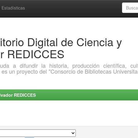
Estadísticas
torio Digital de Ciencia y
dor REDICCES
a difundir la historia, producción científica, cult
o es un proyecto del "Consorcio de Bibliotecas Universita
Salvador REDICCES