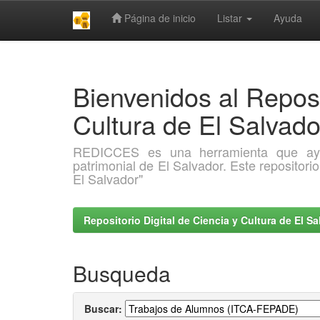
Página de inicio
Listar
Ayuda
Skip
navigation
Bienvenidos al Reposi
Cultura de El Salva
REDICCES es una herramienta que ayuda 
patrimonial de El Salvador. Este repositori
El Salvador"
Repositorio Digital de Ciencia y Cultura de El 
Busqueda
Buscar: