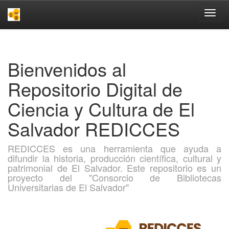
Skip
navigation
Bienvenidos al
Repositorio Digital de
Ciencia y Cultura de El
Salvador REDICCES
REDICCES es una herramienta que ayuda a
difundir la historia, producción científica, cultural y
patrimonial de El Salvador. Este repositorio es un
proyecto del "Consorcio de Bibliotecas
Universitarias de El Salvador"