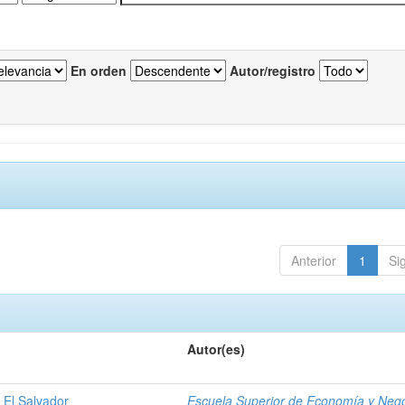
En orden
Autor/registro
Anterior
1
Si
Autor(es)
 El Salvador
Escuela Superior de Economía y Neg