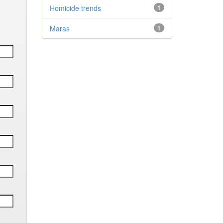
Homicide trends
1
Maras
1