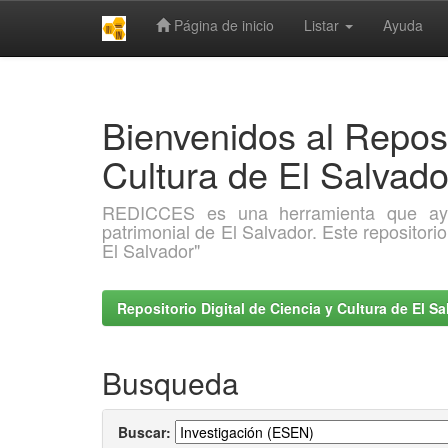
Página de inicio
Listar
Ayuda
Skip
navigation
Bienvenidos al Reposi
Cultura de El Salva
REDICCES es una herramienta que ayuda 
patrimonial de El Salvador. Este repositori
El Salvador"
Repositorio Digital de Ciencia y Cultura de El 
Busqueda
Buscar: