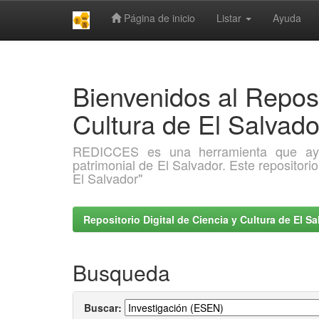
Página de inicio
Listar
Ayuda
Skip
navigation
Bienvenidos al Reposi
Cultura de El Salva
REDICCES es una herramienta que ayuda 
patrimonial de El Salvador. Este repositori
El Salvador"
Repositorio Digital de Ciencia y Cultura de El 
Busqueda
Buscar: