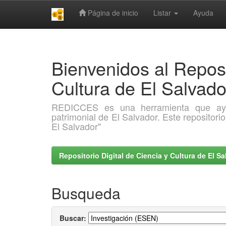
Página de inicio
Listar
Ayuda
Skip
navigation
Bienvenidos al Reposi
Cultura de El Salva
REDICCES es una herramienta que ayuda 
patrimonial de El Salvador. Este repositori
El Salvador"
Repositorio Digital de Ciencia y Cultura de El 
Busqueda
Buscar: