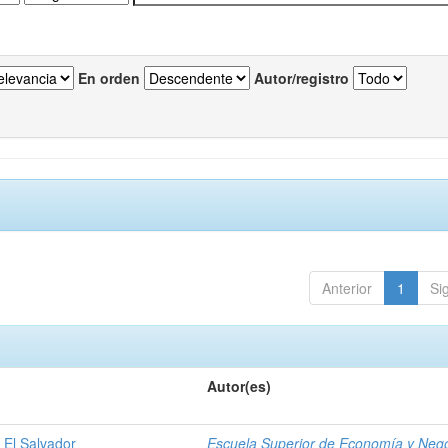
En orden
Autor/registro
Anterior
1
Si
Autor(es)
 El Salvador
Escuela Superior de Economía y Neg