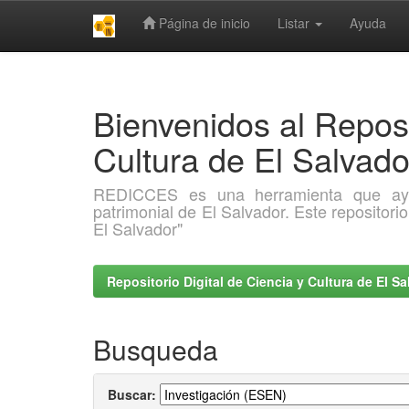
Página de inicio
Listar
Ayuda
Skip
navigation
Bienvenidos al Reposi
Cultura de El Salva
REDICCES es una herramienta que ayuda 
patrimonial de El Salvador. Este repositori
El Salvador"
Repositorio Digital de Ciencia y Cultura de El 
Busqueda
Buscar: