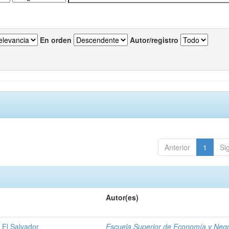
En orden
Autor/registro
Anterior
1
Si
Autor(es)
 El Salvador
Escuela Superior de Economía y Neg