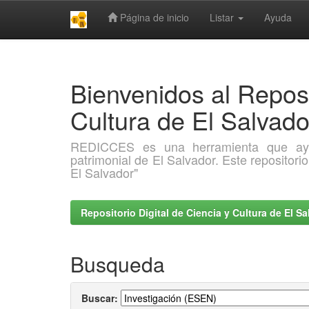
Página de inicio
Listar
Ayuda
Skip
navigation
Bienvenidos al Reposi
Cultura de El Salva
REDICCES es una herramienta que ayuda 
patrimonial de El Salvador. Este repositori
El Salvador"
Repositorio Digital de Ciencia y Cultura de El 
Busqueda
Buscar: