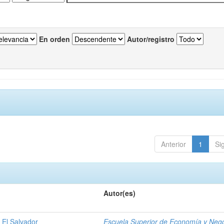
En orden
Autor/registro
Anterior
1
Si
Autor(es)
 El Salvador
Escuela Superior de Economía y Neg