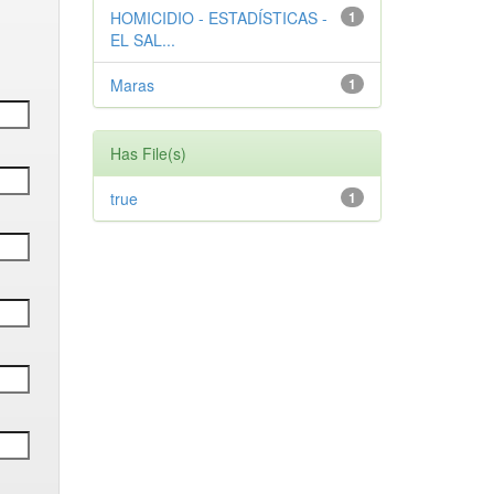
HOMICIDIO - ESTADÍSTICAS -
1
EL SAL...
Maras
1
Has File(s)
true
1