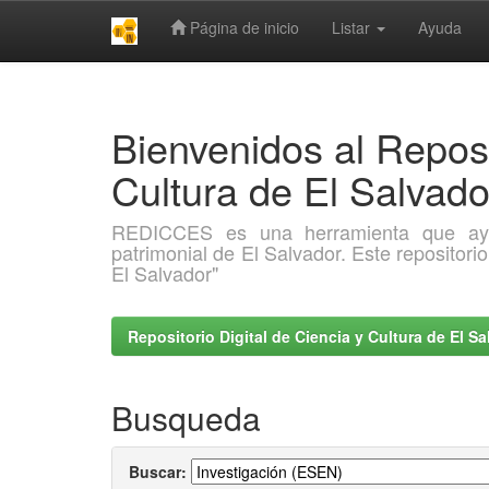
Página de inicio
Listar
Ayuda
Skip
navigation
Bienvenidos al Reposi
Cultura de El Salva
REDICCES es una herramienta que ayuda 
patrimonial de El Salvador. Este repositori
El Salvador"
Repositorio Digital de Ciencia y Cultura de El 
Busqueda
Buscar: