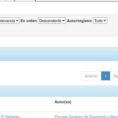
En orden
Autor/registro
Anterior
1
Si
Autor(es)
 El Salvador
Escuela Superior de Economía y Neg