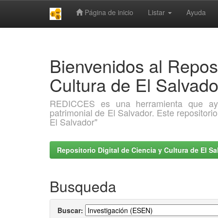
Página de inicio
Listar
Ayuda
Skip
navigation
Bienvenidos al Reposi
Cultura de El Salva
REDICCES es una herramienta que ayuda 
patrimonial de El Salvador. Este repositori
El Salvador"
Repositorio Digital de Ciencia y Cultura de El 
Busqueda
Buscar: