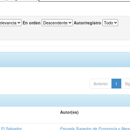
En orden
Autor/registro
Anterior
1
Si
Autor(es)
 El Salvador
Escuela Superior de Economía y Neg