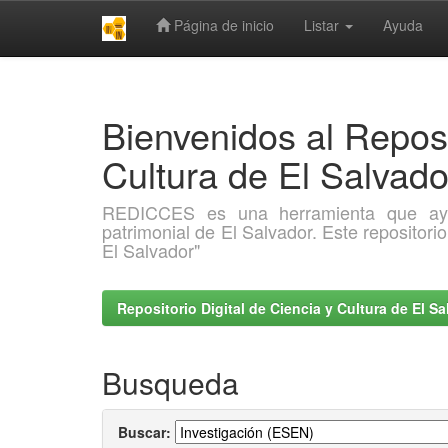
Página de inicio
Listar
Ayuda
Skip
navigation
Bienvenidos al Reposi
Cultura de El Salva
REDICCES es una herramienta que ayuda 
patrimonial de El Salvador. Este repositori
El Salvador"
Repositorio Digital de Ciencia y Cultura de El 
Busqueda
Buscar: