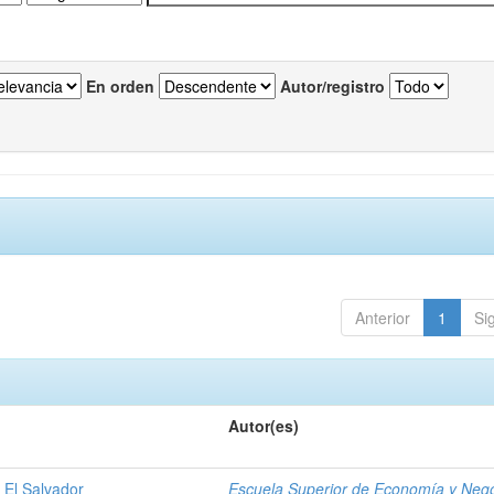
En orden
Autor/registro
Anterior
1
Si
Autor(es)
 El Salvador
Escuela Superior de Economía y Neg