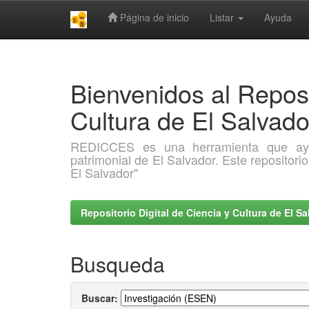
Página de inicio
Listar
Ayuda
Skip
navigation
Bienvenidos al Reposi
Cultura de El Salva
REDICCES es una herramienta que ayuda 
patrimonial de El Salvador. Este repositori
El Salvador"
Repositorio Digital de Ciencia y Cultura de El 
Busqueda
Buscar: