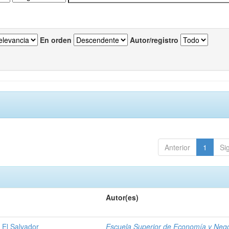
En orden
Autor/registro
Anterior
1
Si
Autor(es)
 El Salvador
Escuela Superior de Economía y Neg