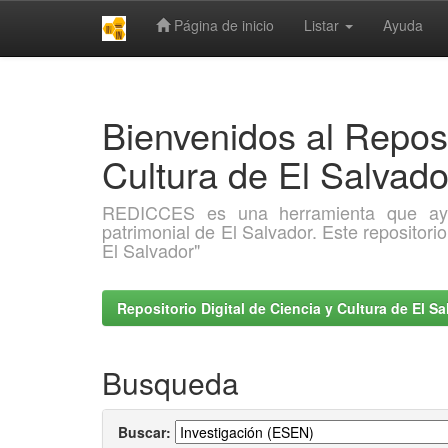
Página de inicio
Listar
Ayuda
Skip
navigation
Bienvenidos al Reposi
Cultura de El Salva
REDICCES es una herramienta que ayuda 
patrimonial de El Salvador. Este repositori
El Salvador"
Repositorio Digital de Ciencia y Cultura de El 
Busqueda
Buscar: