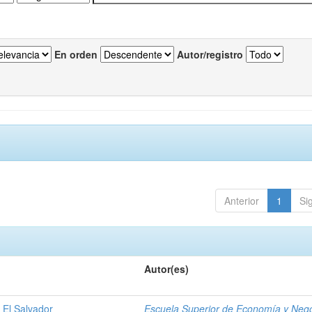
En orden
Autor/registro
Anterior
1
Si
Autor(es)
 El Salvador
Escuela Superior de Economía y Neg