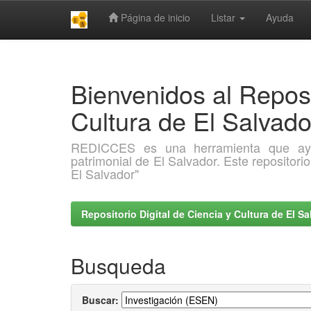
Página de inicio
Listar
Ayuda
Skip
navigation
Bienvenidos al Reposi
Cultura de El Salva
REDICCES es una herramienta que ayuda 
patrimonial de El Salvador. Este repositori
El Salvador"
Repositorio Digital de Ciencia y Cultura de El 
Busqueda
Buscar: