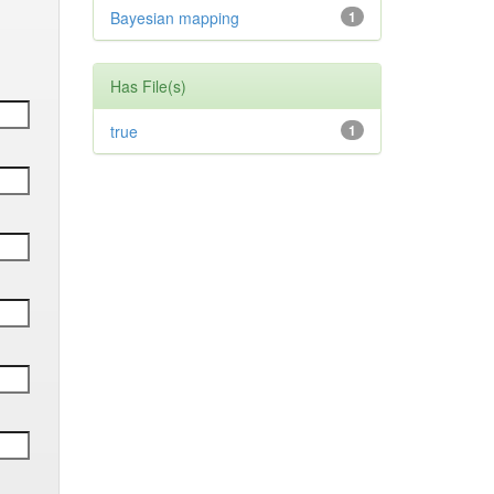
Bayesian mapping
1
Has File(s)
true
1