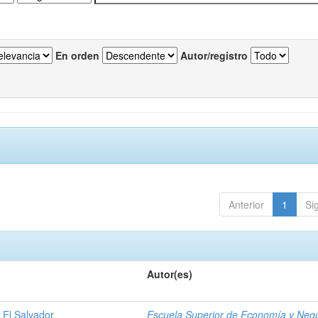
En orden
Autor/registro
Anterior
1
Si
Autor(es)
 El Salvador
Escuela Superior de Economía y Neg