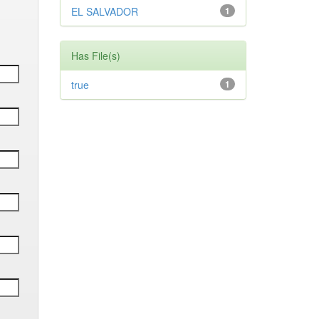
EL SALVADOR
1
Has File(s)
true
1