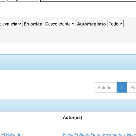
En orden
Autor/registro
Anterior
1
Si
Autor(es)
 El Salvador
Escuela Superior de Economía y Neg