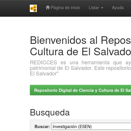
Página de inicio
Listar
Ayuda
Skip
navigation
Bienvenidos al Reposi
Cultura de El Salva
REDICCES es una herramienta que ayuda 
patrimonial de El Salvador. Este repositori
El Salvador"
Repositorio Digital de Ciencia y Cultura de El 
Busqueda
Buscar: