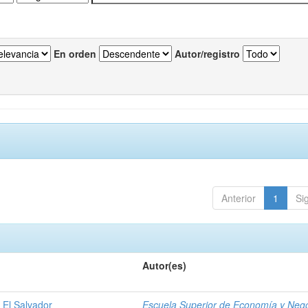
En orden
Autor/registro
Anterior
1
Si
Autor(es)
 El Salvador
Escuela Superior de Economía y Neg