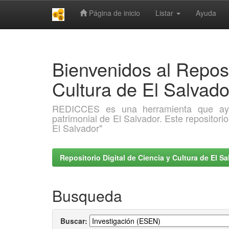
Página de inicio
Listar
Ayuda
Skip
navigation
Bienvenidos al Reposi
Cultura de El Salva
REDICCES es una herramienta que ayuda 
patrimonial de El Salvador. Este repositori
El Salvador"
Repositorio Digital de Ciencia y Cultura de El 
Busqueda
Buscar: