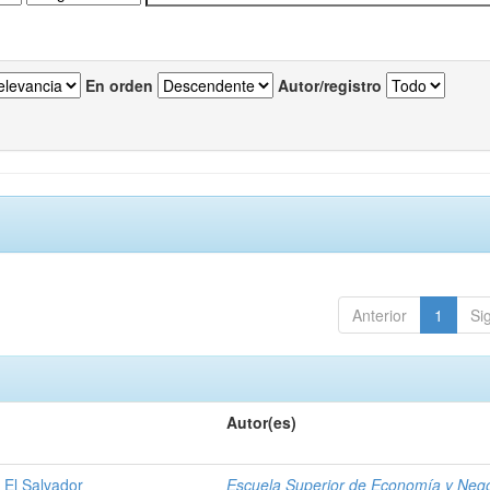
En orden
Autor/registro
Anterior
1
Si
Autor(es)
 El Salvador
Escuela Superior de Economía y Neg