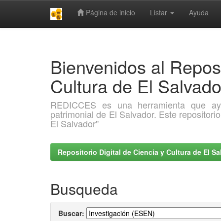
Página de inicio
Listar
Ayuda
Skip
navigation
Bienvenidos al Reposi
Cultura de El Salva
REDICCES es una herramienta que ayuda 
patrimonial de El Salvador. Este repositori
El Salvador"
Repositorio Digital de Ciencia y Cultura de El 
Busqueda
Buscar: