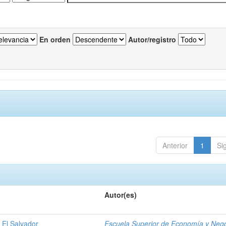
En orden
Autor/registro
Anterior
1
Si
Autor(es)
 El Salvador
Escuela Superior de Economía y Neg