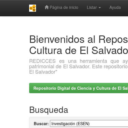
Página de inicio
Listar
Ayuda
Skip
navigation
Bienvenidos al Reposi
Cultura de El Salva
REDICCES es una herramienta que ayuda 
patrimonial de El Salvador. Este repositori
El Salvador"
Repositorio Digital de Ciencia y Cultura de El 
Busqueda
Buscar: