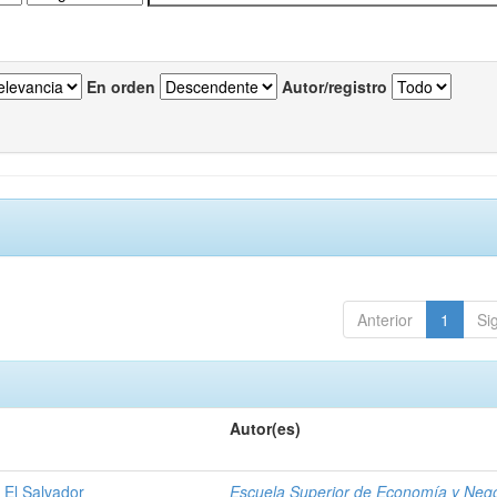
En orden
Autor/registro
Anterior
1
Si
Autor(es)
 El Salvador
Escuela Superior de Economía y Neg