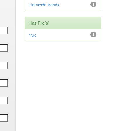
Homicide trends
1
Has File(s)
true
1