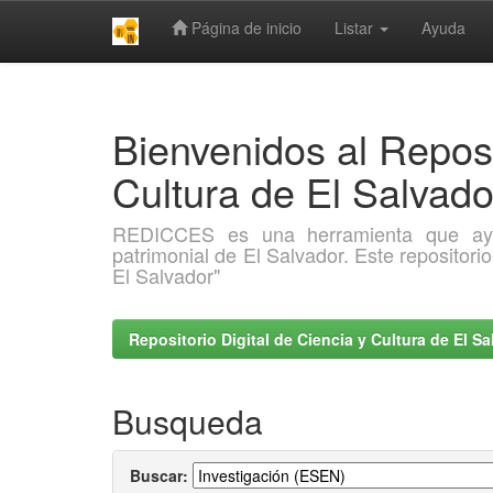
Página de inicio
Listar
Ayuda
Skip
navigation
Bienvenidos al Reposi
Cultura de El Salva
REDICCES es una herramienta que ayuda 
patrimonial de El Salvador. Este repositori
El Salvador"
Repositorio Digital de Ciencia y Cultura de El 
Busqueda
Buscar: