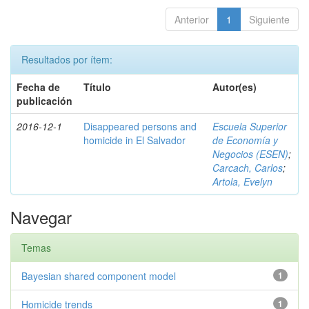
Anterior
1
Siguiente
Resultados por ítem:
Fecha de
Título
Autor(es)
publicación
2016-12-1
Disappeared persons and
Escuela Superior
homicide in El Salvador
de Economía y
Negocios (ESEN)
;
Carcach, Carlos
;
Artola, Evelyn
Navegar
Temas
Bayesian shared component model
1
Homicide trends
1