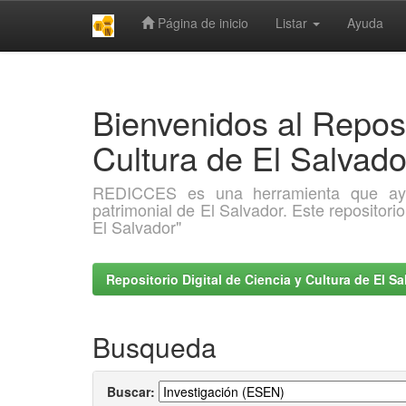
Página de inicio
Listar
Ayuda
Skip
navigation
Bienvenidos al Reposi
Cultura de El Salva
REDICCES es una herramienta que ayuda 
patrimonial de El Salvador. Este repositori
El Salvador"
Repositorio Digital de Ciencia y Cultura de El 
Busqueda
Buscar: