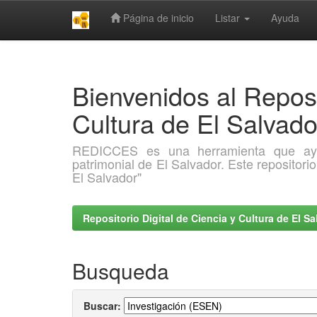
Página de inicio
Listar
Ayuda
Skip
navigation
Bienvenidos al Reposi
Cultura de El Salva
REDICCES es una herramienta que ayuda 
patrimonial de El Salvador. Este repositori
El Salvador"
Repositorio Digital de Ciencia y Cultura de El 
Busqueda
Buscar: