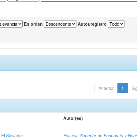
En orden
Autor/registro
Anterior
1
Si
Autor(es)
 El Salvador
Escuela Superior de Economía y Neg