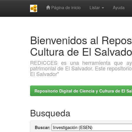
Página de inicio
Listar
Ayuda
Skip
navigation
Bienvenidos al Reposi
Cultura de El Salva
REDICCES es una herramienta que ayuda 
patrimonial de El Salvador. Este repositori
El Salvador"
Repositorio Digital de Ciencia y Cultura de El 
Busqueda
Buscar: