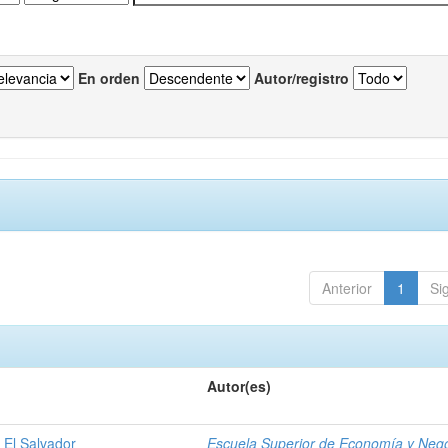
En orden
Autor/registro
Anterior
1
Si
Autor(es)
 El Salvador
Escuela Superior de Economía y Neg