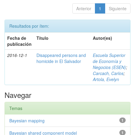
Anterior
1
Siguiente
Resultados por ítem:
Fecha de
Título
Autor(es)
publicación
2016-12-1
Disappeared persons and
Escuela Superior
homicide in El Salvador
de Economía y
Negocios (ESEN)
;
Carcach, Carlos
;
Artola, Evelyn
Navegar
Temas
Bayesian mapping
1
Bayesian shared component model
1