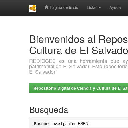
Página de inicio
Listar
Ayuda
Skip
navigation
Bienvenidos al Reposi
Cultura de El Salva
REDICCES es una herramienta que ayuda 
patrimonial de El Salvador. Este repositori
El Salvador"
Repositorio Digital de Ciencia y Cultura de El 
Busqueda
Buscar: