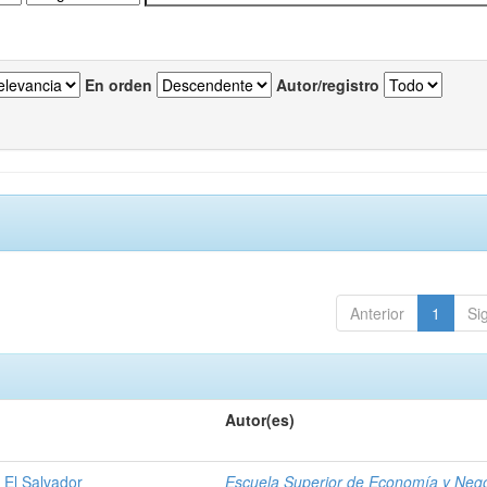
En orden
Autor/registro
Anterior
1
Si
Autor(es)
 El Salvador
Escuela Superior de Economía y Neg