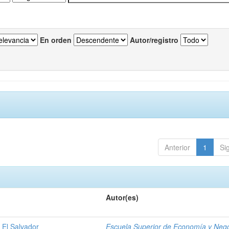
En orden
Autor/registro
Anterior
1
Si
Autor(es)
 El Salvador
Escuela Superior de Economía y Neg