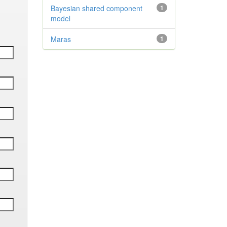
Bayesian shared component
1
model
Maras
1