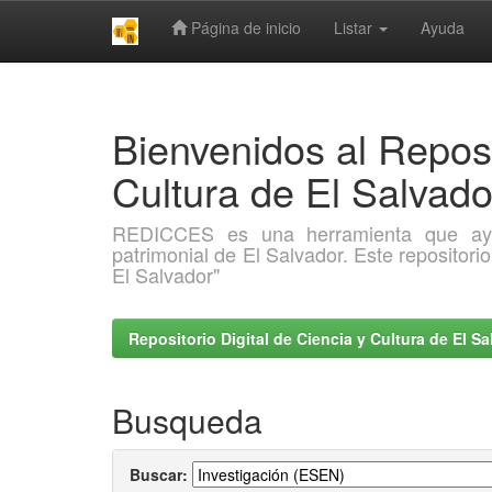
Página de inicio
Listar
Ayuda
Skip
navigation
Bienvenidos al Reposi
Cultura de El Salva
REDICCES es una herramienta que ayuda 
patrimonial de El Salvador. Este repositori
El Salvador"
Repositorio Digital de Ciencia y Cultura de El 
Busqueda
Buscar: