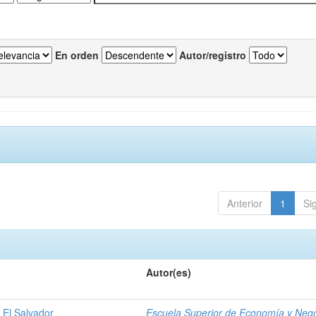
En orden
Autor/registro
Anterior
1
Si
Autor(es)
 El Salvador
Escuela Superior de Economía y Neg