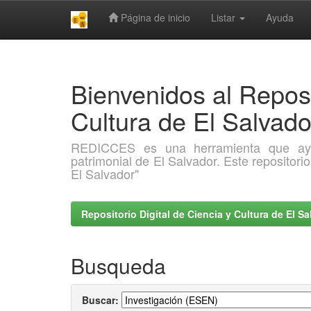
Página de inicio
Listar
Ayuda
Skip
navigation
Bienvenidos al Reposi
Cultura de El Salva
REDICCES es una herramienta que ayuda 
patrimonial de El Salvador. Este repositori
El Salvador"
Repositorio Digital de Ciencia y Cultura de El 
Busqueda
Buscar: