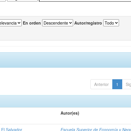
En orden
Autor/registro
Anterior
1
Si
Autor(es)
 El Salvador
Escuela Superior de Economía y Neg