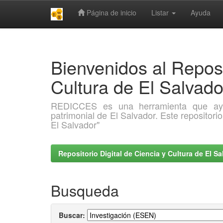
Página de inicio
Listar
Ayuda
Skip
navigation
Bienvenidos al Reposi
Cultura de El Salva
REDICCES es una herramienta que ayuda 
patrimonial de El Salvador. Este repositori
El Salvador"
Repositorio Digital de Ciencia y Cultura de El 
Busqueda
Buscar: